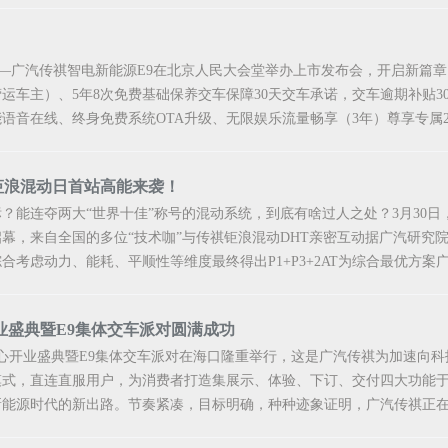
——广汽传祺智电新能源E9在北京人民大会堂举办上市发布会，开启新篇章。新车
车主）、5年8次免费基础保养交车保障30天交车承诺，交车逾期补贴300
音在线、终身免费系统OTA升级、无限娱乐流量畅享（3年）尊享专属24
钜浪混动日首站高能来袭！
？能连夺两大“世界十佳”称号的混动系统，到底有啥过人之处？3月30日，
幕，来自全国的多位“技术咖”与传祺钜浪混动DHT亲密互动据广汽研究
合考虑动力、能耗、平顺性等维度最终得出P1+P3+2AT为综合最优方案广
业盛典暨E9集体交车派对圆满成功
中心开业盛典暨E9集体交车派对在海口隆重举行，这是广汽传祺为加速向
式，直连直服用户，为消费者打造集展示、体验、下订、交付四大功能于
能源时代的新出路。节奏紧凑，目标明确，种种迹象证明，广汽传祺正在酝酿