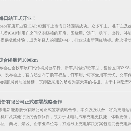
e 海口站正式开业！
AR Space百店开业暨iCAR 03新车上市海口站圆满成功。众多车主、准
e的开业标志着iCAR和用户之间坚实链接的开启。围绕用户选车、购车、出行
提供极致体验，成为年轻人的潮流中心，打造城市新网红地标。此次活动，
合续航超1000km
布会在金秋车展广汽传祺展台举行。新车共推出3款车型，售价区间32.98-3
032km。发布会上，官方还公布了购车权益，订车用户可享受用车无忧、交
X为鲲鹏展翼前脸格栅，宗师版采用的是名为震天翼的格栅。由于中网造型不同
股份有限公司正式签署战略合作
源与特来电新能源股份有限公司正式签署战略合作。本次强强联合，将为充电
主机厂及其他行业的合作伙伴，致力于让电动汽车充电更快捷、体验更佳
宅小区、商场、景区、企事业单位等，打造线上充电解决方案包括完善充电网