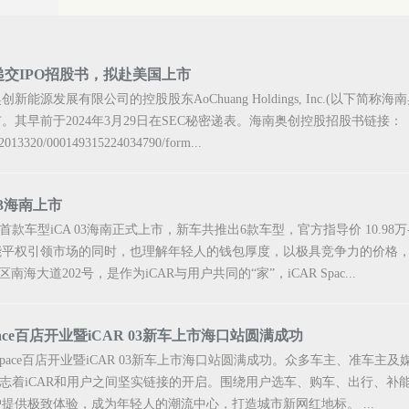
递交IPO招股书，拟赴美国上市
新能源发展有限公司的控股股东AoChuang Holdings, Inc.(以下
市。其早前于2024年3月29日在SEC秘密递表。海南奥创控股招股书链接：
a/2013320/000149315224034790/form...
R03海南上市
首款车型iCA 03海南正式上市，新车共推出6款车型，官方指导价 10.98万-
能平权引领市场的同时，也理解年轻人的钱包厚度，以极具竞争力的价格，
海大道202号，是作为iCAR与用户共同的“家”，iCAR Spac...
pace百店开业暨iCAR 03新车上市海口站圆满成功
AR Space百店开业暨iCAR 03新车上市海口站圆满成功。众多车主、准
e的开业标志着iCAR和用户之间坚实链接的开启。围绕用户选车、购车、出行
提供极致体验，成为年轻人的潮流中心，打造城市新网红地标。 ...