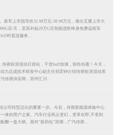
上市指导价32.98万元-38.98万元，推出五重上市大
0G豆/天，至高补贴20万G豆智能进阶终身免费远程车
小时直连服务...
传祺钜浪混动日首站，干货buff加满，拆给你看！今天，
院动力总成技术研发中心副主任祁宏钟介绍传祺钜浪混动系
汽传祺供应商，苏州汇川...
科技公司转型迈出的重要一步。今后，传祺新能源体验中心
一体的用户之家。汽车行业风云变幻，变革在即,不变则
一盘大棋。面对“新四化”浪潮，广汽传祺...